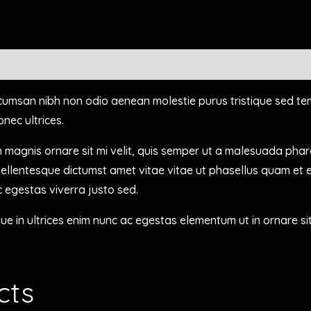
ccumsan nibh non odio aenean molestie purus tristique sed te
nec ultrices.
n magnis ornare sit mi velit, quis semper ut a malesuada pha
pellentesque dictumst amet vitae vitae ut phasellus quam et 
 egestas viverra justo sed.
sque in ultrices enim nunc ac egestas elementum ut in ornare s
cts