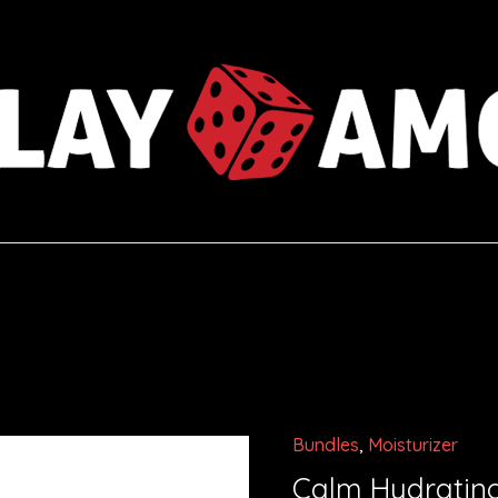
Bundles
,
Moisturizer
Makeup
Balancing
Melting
Daily
Calm Hydrating